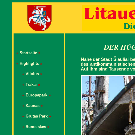
DER HÜ
«
Startseite
»
Nahe der Stadt Šiauliai 
«
Highlights
»
des antikommunistischen
Auf ihm sind Tausende von
«
Vilnius
»
«
Trakai
»
«
Europapark
»
«
Kaunas
»
«
Grutas Park
»
«
Rumsiskes
»