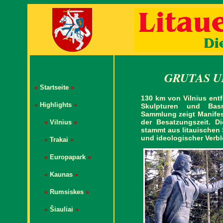
GRUTAS U
«
Startseite
»
130 km von Vilnius entf
«
Highlights
»
Skulpturen und Basre
Sammlung zeigt Manifes
der Besatzungszeit. Di
«
Vilnius
»
stammt aus litauischen
und ideologischer Verb
«
Trakai
»
«
Europapark
»
«
Kaunas
»
«
Rumsiskes
»
«
Šiauliai
»