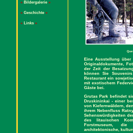
«
Bildergalerie
»
«
Geschichte
»
«
Links
»
Que
Eine Ausstellung über 
Originaldokumente, Fo
der Zeit der Besatzu
können Sie Souvenirs
Restaurant ein sowjetis
mit exotischem Federvie
Gäste bei.
Grutas Park befindet si
Druskininkai - einer b
von Kiefernwäldern, de
ihrem Nebenfluss Ratn
Sehenswürdigkeiten de
des litauischen Kom
Forstmuseum, die K
architektonische, kultur